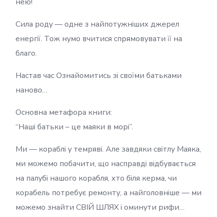
нею!
Сила роду — одне з найпотужніших джерел
енергії. Тож нумо вчитися спрямовувати її на
благо.
Настав час Ознайомитись зі своїми батьками
наново…
Основна метафора книги:
“Наші батьки – це маяки в морі”.
Ми — кораблі у темряві. Але завдяки світлу Маяка,
ми можемо побачити, що насправді відбувається
на палубі нашого корабля, хто біля керма, чи
корабель потребує ремонту, а найголовніше — ми
можемо знайти СВІЙ ШЛЯХ і оминути рифи…