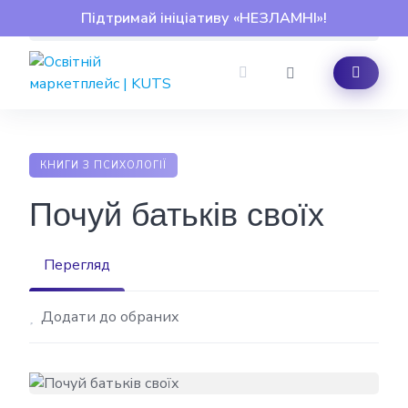
Skip
Підтримай ініціативу «НЕЗЛАМНІ»!
to
content
КНИГИ З ПСИХОЛОГІЇ
Почуй батьків своїх
Перегляд
Додати до обраних