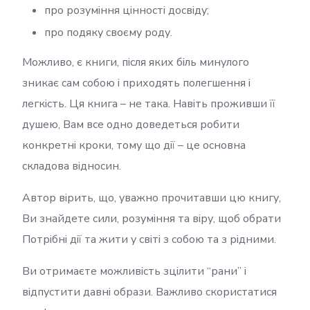
про розуміння цінності досвіду;
про подяку своєму роду.
Можливо, є книги, після яких біль минулого
зникає сам собою і приходять полегшення і
легкість. Ця книга – не така. Навіть проживши її
душею, Вам все одно доведеться робити
конкретні кроки, тому що дії – це основна
складова відносин.
Автор вірить, що, уважно прочитавши цю книгу,
Ви знайдете сили, розуміння та віру, щоб обрати
Потрібні дії та жити у світі з собою та з рідними.
Ви отримаєте можливість зцілити “рани” і
відпустити давні образи. Важливо скористатися