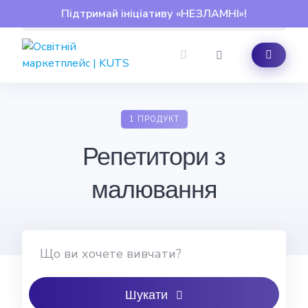
Skip
Підтримай ініціативу «НЕЗЛАМНІ»!
to
content
1 ПРОДУКТ
Репетитори з
малювання
Шукати