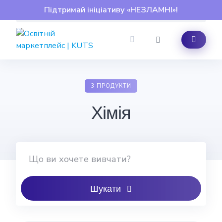
Skip
Підтримай ініціативу «НЕЗЛАМНІ»!
to
content
3 ПРОДУКТИ
Хімія
Шукати