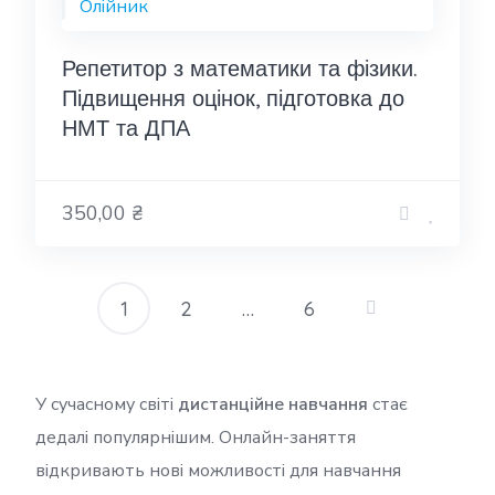
Репетитор з математики та фізики.
Підвищення оцінок, підготовка до
НМТ та ДПА
350,00 ₴
1
2
…
6
Пагінація
записів
У сучасному світі
дистанційне навчання
стає
дедалі популярнішим. Онлайн-заняття
відкривають нові можливості для навчання