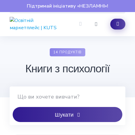
Skip
Підтримай ініціативу «НЕЗЛАМНІ»!
to
content
14 ПРОДУКТІВ
Книги з психології
Шукати