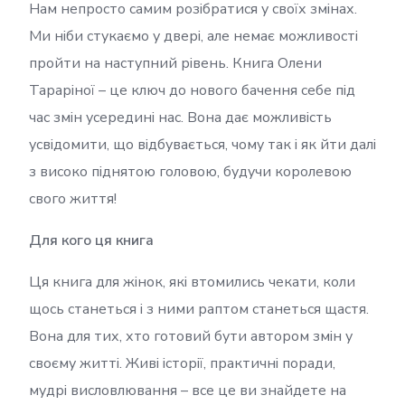
Нам непросто самим розібратися у своїх змінах.
Ми ніби стукаємо у двері, але немає можливості
пройти на наступний рівень. Книга Олени
Тараріної – це ключ до нового бачення себе під
час змін усередині нас. Вона дає можливість
усвідомити, що відбувається, чому так і як йти далі
з високо піднятою головою, будучи королевою
свого життя!
Для кого ця книга
Ця книга для жінок, які втомились чекати, коли
щось станеться і з ними раптом станеться щастя.
Вона для тих, хто готовий бути автором змін у
своєму житті. Живі історії, практичні поради,
мудрі висловлювання – все це ви знайдете на