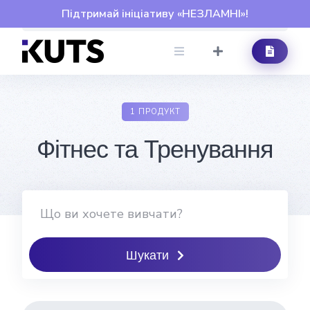
Skip
Підтримай ініціативу «НЕЗЛАМНІ»!
to
content
1 ПРОДУКТ
Фітнес та Тренування
Шукати