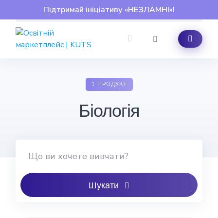
Skip
Підтримай ініціативу «НЕЗЛАМНІ»!
to
content
1 ПРОДУКТ
Біологія
Шукати