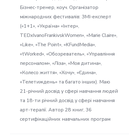
Бізнес-тренер, коуч. Організатор
міжнародних фестивалів: ЗМІ-експерт
(«1+1», «Україна» «Інтер»,
TEDxIvanoFrankivskWomen», «Marie Claire»,
«Like», «The Point», «KFundMedia»,
«tWorked», «Обозреватель», «Управління
персоналом», «Ліза», «Моя дитина»,
«Колесо життя», «Хочу», «Єдина»,
«Телетиждень» та багато інших). Маю
21-річний досвід у сфері навчання людей
та 18-ти річний досвід у сфері навчання
арт-терапії. Автор 28 книг, 36
сертифікаційних навчальних програм