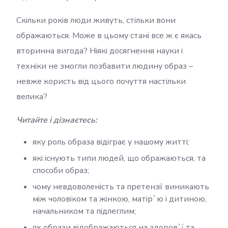
Скільки років люди живуть, стільки вони
ображаються. Може в цьому стані все ж є якась
вторинна вигода? Ніякі досягнення науки і
техніки не змогли позбавити людину образ –
невже користь від цього почуття настільки
велика?
Читайте і дізнаєтесь:
яку роль образа відіграє у нашому житті;
які існують типи людей, що ображаються, та
способи образ;
чому невдоволеність та претензії виникають
між чоловіком та жінкою, матір`ю і дитиною,
начальником та підлеглим;
як образи відображаються на здоров`ї та