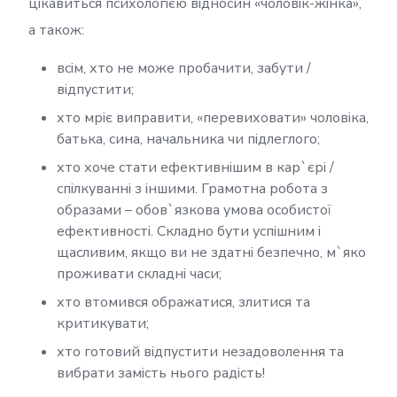
цікавиться психологією відносин «чоловік-жінка»,
а також:
всім, хто не може пробачити, забути /
відпустити;
хто мріє виправити, «перевиховати» чоловіка,
батька, сина, начальника чи підлеглого;
хто хоче стати ефективнішим в кар`єрі /
спілкуванні з іншими. Грамотна робота з
образами – обов`язкова умова особистої
ефективності. Складно бути успішним і
щасливим, якщо ви не здатні безпечно, м`яко
проживати складні часи;
хто втомився ображатися, злитися та
критикувати;
хто готовий відпустити незадоволення та
вибрати замість нього радість!