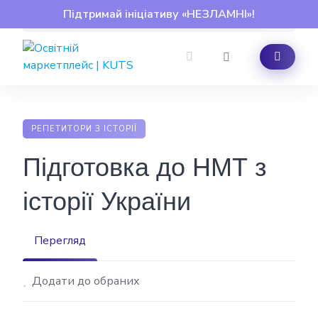
Skip
Підтримай ініціативу «НЕЗЛАМНІ»!
to
content
РЕПЕТИТОРИ З ІСТОРІЇ
Підготовка до НМТ з
історії України
Перегляд
Додати до обраних