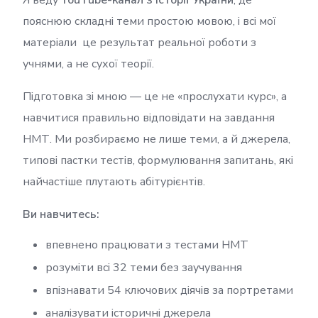
Я веду
YouTube-канал з історії України
, де
пояснюю складні теми простою мовою, і всі мої
матеріали це результат реальної роботи з
учнями, а не сухої теорії.
Підготовка зі мною — це не «прослухати курс», а
навчитися правильно відповідати на завдання
НМТ. Ми розбираємо не лише теми, а й джерела,
типові пастки тестів, формулювання запитань, які
найчастіше плутають абітурієнтів.
Ви навчитесь:
впевнено працювати з тестами НМТ
розуміти всі 32 теми без заучування
впізнавати 54 ключових діячів за портретами
аналізувати історичні джерела