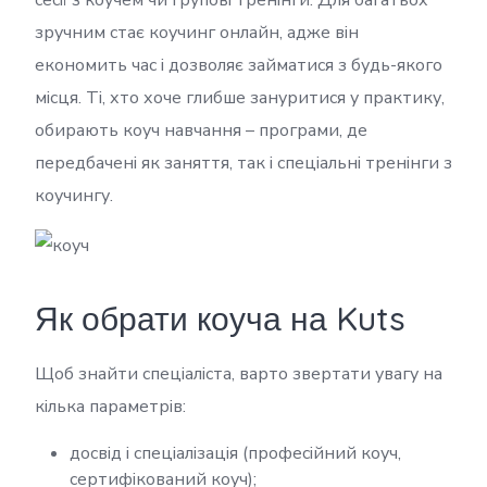
сесії з коучем чи групові тренінги. Для багатьох
зручним стає коучинг онлайн, адже він
економить час і дозволяє займатися з будь-якого
місця. Ті, хто хоче глибше зануритися у практику,
обирають коуч навчання – програми, де
передбачені як заняття, так і спеціальні тренінги з
коучингу.
Як обрати коуча на Kuts
Щоб знайти спеціаліста, варто звертати увагу на
кілька параметрів:
досвід і спеціалізація (професійний коуч,
сертифікований коуч);