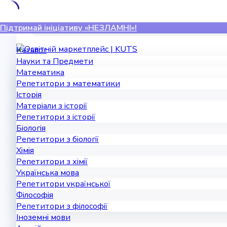
Skip
Підтримай ініціативу «НЕЗЛАМНІ»!
to
content
Каталог
Науки та Предмети
Математика
Репетитори з математики
Історія
Матеріали з історії
Репетитори з історії
Біологія
Репетитори з біології
Хімія
Репетитори з хімії
Українська мова
Репетитори української
Філософія
Репетитори з філософії
Іноземні мови