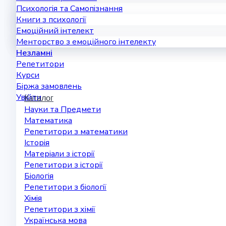
Психологія та Самопізнання
Книги з психології
Емоційний інтелект
Менторство з емоційного інтелекту
Незламні
Репетитори
Курси
Біржа замовлень
Увійти
Каталог
Науки та Предмети
Математика
Репетитори з математики
Історія
Матеріали з історії
Репетитори з історії
Біологія
Репетитори з біології
Хімія
Репетитори з хімії
Українська мова