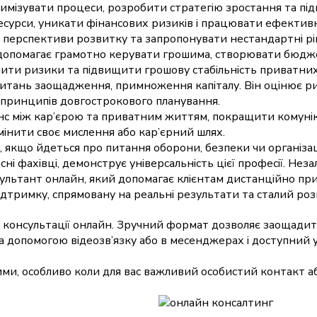
имізувати процеси, розробити стратегію зростання та пі
ресурси, уникати фінансових ризиків і працювати ефектив
ити перспективи розвитку та запропонувати нестандартні р
 допомагає грамотно керувати грошима, створювати бюдже
ти ризики та підвищити грошову стабільність приватних о
тань заощадження, примноження капіталу. Він оцінює рин
є принципів довгострокового планування.
анс між кар’єрою та приватним життям, покращити комуні
змінити своє мислення або кар’єрний шлях.
якщо йдеться про питання оборони, безпеки чи організації
ні фахівці, демонструє універсальність цієї професії. Нез
сультант онлайн, який допомагає клієнтам дистанційно пр
ідтримку, спрямовану на реальні результати та сталий роз
 консультації онлайн. Зручний формат дозволяє заощадити 
за допомогою відеозв’язку або в месенджерах і доступний 
ми, особливо коли для вас важливий особистий контакт аб