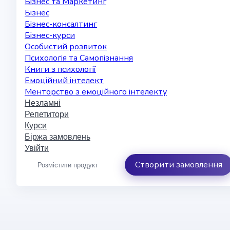
Бізнес та Маркетинг
Бізнес
Бізнес-консалтинг
Бізнес-курси
Особистий розвиток
Психологія та Самопізнання
Книги з психології
Емоційний інтелект
Менторство з емоційного інтелекту
Незламні
Репетитори
Курси
Біржа замовлень
Увійти
Створити замовлення
Розмістити продукт