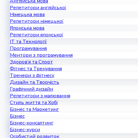
Англійська мова
Репетитори англійської
Німецька мова
Репетитори німецької
Японська мова
Репетитори японської
IT та Технології
Програмування
Ментори з програмування
Здоров’я та Спорт
Фітнес та Тренування
Тренери з фітнесу
Дизайн та Творчість
Графічний дизайн
Репетитори з малювання
Стиль життя та Хобі
Бізнес та Маркетинг
Бізнес
Бізнес-консалтинг
Бізнес-курси
Особистий розвиток