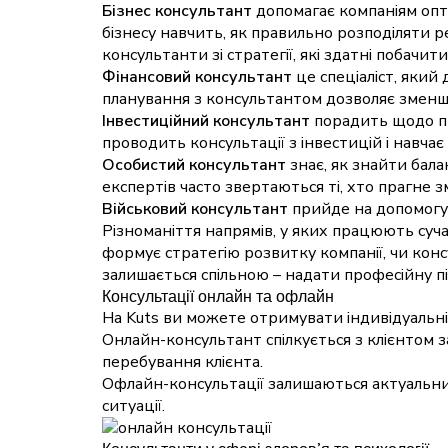
Бізнес консультант
допомагає компаніям опт
бізнесу навчить, як правильно розподіляти 
консультанти зі стратегії, які здатні побач
Фінансовий консультант
це спеціаліст, який
планування з консультантом дозволяє зменши
Інвестиційний консультант
порадить щодо пи
проводить консультації з інвестицій і навча
Особистий консультант
знає, як знайти бал
експертів часто звертаються ті, хто прагне 
Військовий консультант
прийде на допомогу, 
Різноманіття напрямів, у яких працюють сучас
формує стратегію розвитку компанії, чи кон
залишається спільною – надати професійну п
Консультації онлайн та офлайн
На Kuts ви можете отримувати індивідуальні
Онлайн-консультант спілкується з клієнтом 
перебування клієнта.
Офлайн-консультації залишаються актуальни
ситуації.