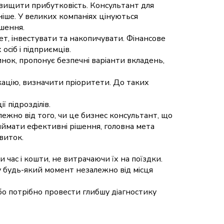
двищити прибутковість. Консультант для
ніше. У великих компаніях цінуються
ішення.
т, інвестувати та накопичувати. Фінансове
сіб і підприємців.
ок, пропонує безпечні варіанти вкладень,
кацію, визначити пріоритети. До таких
 підрозділів.
алежно від того, чи це бизнес консультант, що
иймати ефективні рішення, головна мета
виток.
час і кошти, не витрачаючи їх на поїздки.
у будь-який момент незалежно від місця
о потрібно провести глибшу діагностику