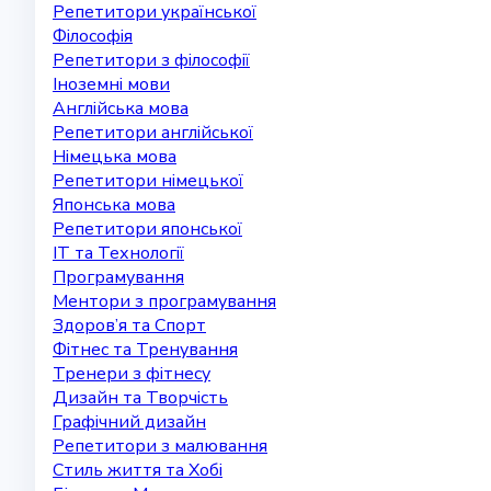
Репетитори української
Філософія
Репетитори з філософії
Іноземні мови
Англійська мова
Репетитори англійської
Німецька мова
Репетитори німецької
Японська мова
Репетитори японської
IT та Технології
Програмування
Ментори з програмування
Здоров’я та Спорт
Фітнес та Тренування
Тренери з фітнесу
Дизайн та Творчість
Графічний дизайн
Репетитори з малювання
Стиль життя та Хобі