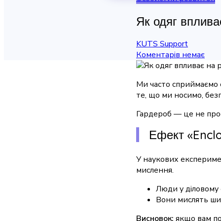
Як одяг вплива
KUTS Support
Коментарів немає
Ми часто сприймаємо о
те, що ми носимо, без
Гардероб — це не прос
Ефект «Enclo
У наукових експеримен
мислення.
Люди у діловому 
Вони мислять шир
Висновок:
якщо вам по