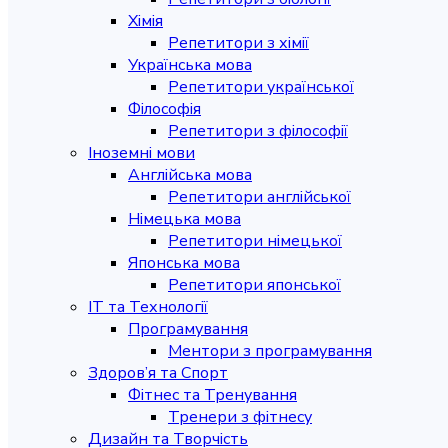
Хімія
Репетитори з хімії
Українська мова
Репетитори української
Філософія
Репетитори з філософії
Іноземні мови
Англійська мова
Репетитори англійської
Німецька мова
Репетитори німецької
Японська мова
Репетитори японської
IT та Технології
Програмування
Ментори з програмування
Здоров’я та Спорт
Фітнес та Тренування
Тренери з фітнесу
Дизайн та Творчість