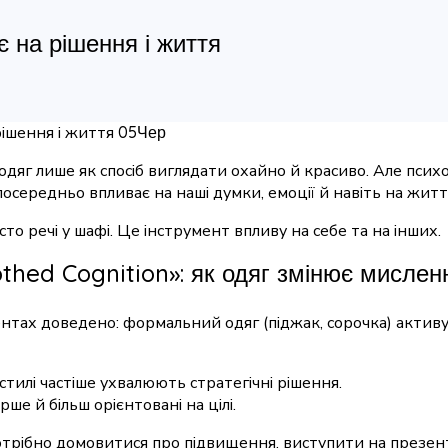
є на рішення і життя
05
Чер
дяг лише як спосіб виглядати охайно й красиво. Але психо
посередньо впливає на наші думки, емоції й навіть на житт
то речі у шафі. Це інструмент впливу на себе та на інших.
thed Cognition»: як одяг змінює мислен
тах доведено: формальний одяг (піджак, сорочка) активує
стилі частіше ухвалюють стратегічні рішення.
ше й більш орієнтовані на цілі.
трібно домовитися про підвищення, виступити на презен