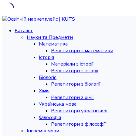
Skip
to
Каталог
content
Науки та Предмети
Математика
Репетитори з математики
Історія
Матеріали з історії
Репетитори з історії
Біологія
Репетитори з біології
Хімія
Репетитори з хімії
Українська мова
Репетитори української
Філософія
Репетитори з філософії
Іноземні мови