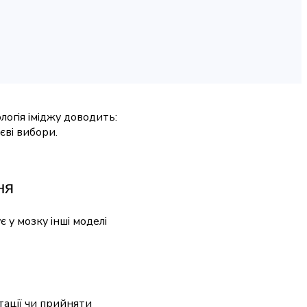
логія іміджу доводить:
єві вибори.
ня
 у мозку інші моделі
тації чи прийняти