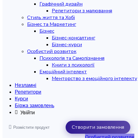
Графічний дизайн
Репетитори з малювання
Стиль життя та Хобі
Бізнес та Маркетинг
Бізнес
Бізнес-консалтинг
Бізнес-курси
Особистий розвиток
Психологія та Самопізнання
Книги з психології
Емоційний інтелект
Менторство з емоційного інтелекту
Незламні
Репетитори
Курси
Біржа замовлень
Увійти
Створити замовлення
Розмістити продукт
Особистий розвиток