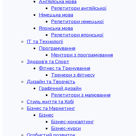
Англійська мова
Репетитори англійської
Німецька мова
Репетитори німецької
Японська мова
Репетитори японської
IT та Технології
Програмування
Ментори з програмування
Здоров’я та Спорт
Фітнес та Тренування
Тренери з фітнесу
Дизайн та Творчість
Графічний дизайн
Репетитори з малювання
Стиль життя та Хобі
Бізнес та Маркетинг
Бізнес
Бізнес-консалтинг
Бізнес-курси
Особистий розвиток