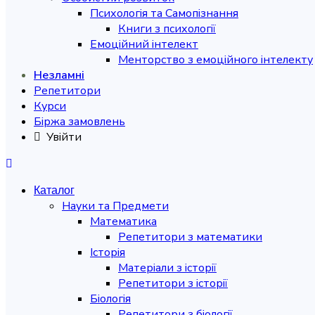
Психологія та Самопізнання
Книги з психології
Емоційний інтелект
Менторство з емоційного інтелекту
Незламні
Репетитори
Курси
Біржа замовлень
Увійти
Каталог
Науки та Предмети
Математика
Репетитори з математики
Історія
Матеріали з історії
Репетитори з історії
Біологія
Репетитори з біології