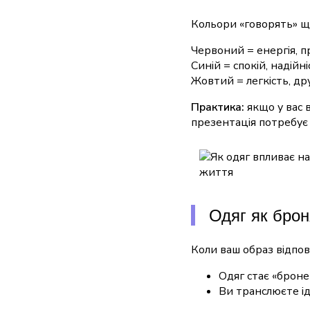
Кольори «говорять» ще
Червоний = енергія, п
Синій = спокій, надійні
Жовтий = легкість, др
Практика:
якщо у вас 
презентація потребує
Одяг як брон
Коли ваш образ відпов
Одяг стає «броне
Ви транслюєте ід