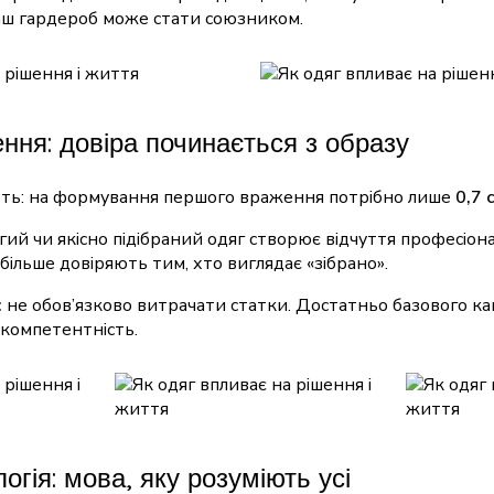
ш гардероб може стати союзником.
ня: довіра починається з образу
ть: на формування першого враження потрібно лише
0,7 
ий чи якісно підібраний одяг створює відчуття професіона
більше довіряють тим, хто виглядає «зібрано».
:
не обов’язково витрачати статки. Достатньо базового ка
 компетентність.
логія: мова, яку розуміють усі