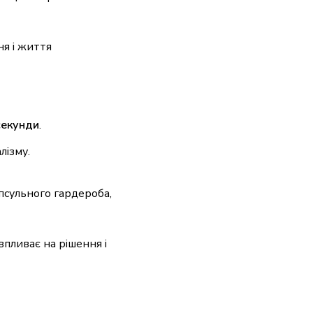
секунди
.
лізму.
псульного гардероба,