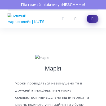
Skip
Підтримай ініціативу «НЕЗЛАМНІ»!
to
content
Марія
Уроки проводяться невимушено та в
дружній атмосфері, план уроку
складається індивідульно під інтереси та
рівень кожного учня, зайняття у будь-