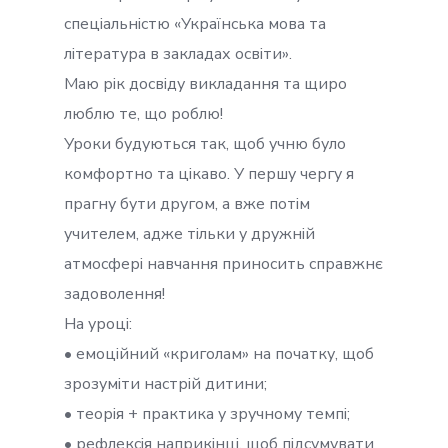
спеціальністю «Українська мова та
література в закладах освіти».
Маю рік досвіду викладання та щиро
люблю те, що роблю!
Уроки будуються так, щоб учню було
комфортно та цікаво. У першу чергу я
прагну бути другом, а вже потім
учителем, адже тільки у дружній
атмосфері навчання приносить справжнє
задоволення!
На уроці:
• емоційний «криголам» на початку, щоб
зрозуміти настрій дитини;
• теорія + практика у зручному темпі;
• рефлексія наприкінці, щоб підсумувати