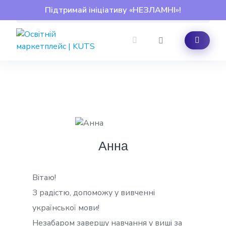
Skip
Підтримай ініціативу «НЕЗЛАМНІ»!
to
content
Анна
Вітаю!
З радістю, допоможу у вивченні
української мови!
Незабаром завершу навчання у виші за