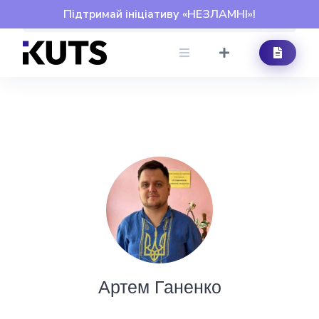
Skip
Підтримай ініціативу «НЕЗЛАМНІ»!
to
content
Артем Ганенко