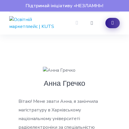
Skip
Підтримай ініціативу «НЕЗЛАМНІ»!
to
content
Анна Гречко
Вітаю! Мене звати Анна, я закінчила
магістратуру в Харківському
національному університеті
радіоелектроніки за спеціальністю