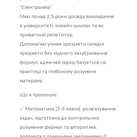
“Електроніка”.
Маю понад 2,5 роки досвіду викладання
в університеті, онлайн-школах та як
приватний репетитор.
Допомагаю учням зрозуміти складні
предмети без нудного зазубрювання
формул, адже мій підхід базується на
практиці та глибокому розумінні
матеріалу.
Що я пропоную:
✅ Математика (3-9 класи): розв’язування
задач, підготовка до контрольних,
розуміння формул та алгоритмів,
допомога з домашніми завданнями. Є