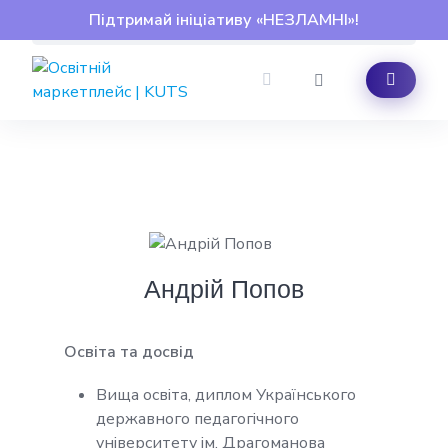
Skip
Підтримай ініціативу «НЕЗЛАМНІ»!
to
content
Андрій Попов
Освіта та досвід
Вища освіта, диплом Українського
державного педагогічного
університету ім. Драгоманова